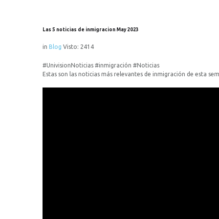
Las
5
noticias
de
inmigracion
May
2023
in
Blog
Visto: 2414
#UnivisionNoticias #inmigración #Noticias
Estas son las noticias más relevantes de inmigración de esta se