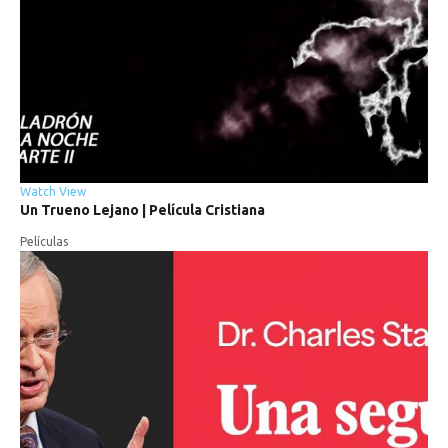
Watch
View
Un
Trueno
Lejano
|
Película
Cristiana
Películas