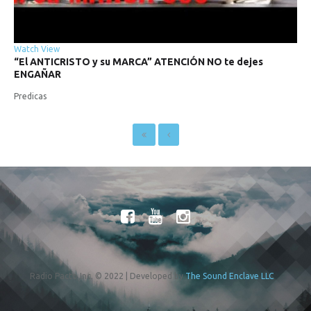
Watch
View
“El
ANTICRISTO
y
su
MARCA”
ATENCIÓN
NO
te
dejes
ENGAÑAR
Predicas
Radio Pacto Inc. © 2022 | Developed by
The Sound Enclave LLC