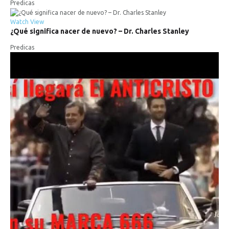
Predicas
Watch
View
¿Qué
significa
nacer
de
nuevo?
–
Dr.
Charles
Stanley
Predicas