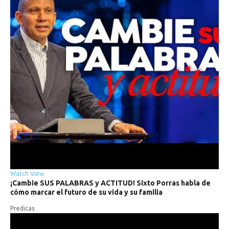
Watch
View
¡Cambie
SUS
PALABRAS
y
ACTITUD!
Sixto
Porras
habla
de
cómo
marcar
el
futuro
de
su
vida
y
su
familia
Predicas