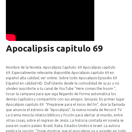
Apocalipsis
capitulo
69
Nombre de la Novela: Apocalipsis Capitulo: 69 Apocalipsis capitulo
69: Especialmente relevante disponible Apocalipsis capitulo 69 en
español alta calidad, ver online. Sobre todo Apocalipsis Episodio 69
Español en calidad HD. Disfrútenlo desde la comodidad de su pc y no
olviden suscribirte a tu canal de YouTube "Here comes the boom ",
tocar la campana para que siga llegando de forma automática los
demás Capítulos y compartirlo con sus amigos. Sinopsis: En primer lugar
Apocalipsis capitulo 69. “Prepárese para el inicio del fin”, dice la llamada
que anuncia el estreno de “Apocalipsis”, la nueva novela de Record TV.
La trama mezcla relatos bíblicos y ficción para alertar al mundo, entre
otras cosas, sobre el regreso de Jesús. La historia contada en novela se
pasa en cuatro países: Brasil, Italia, Estados Unidos e Israel. La autora
explica la opción: “Quise mostrar que el apocalipsis va a suceder en todo