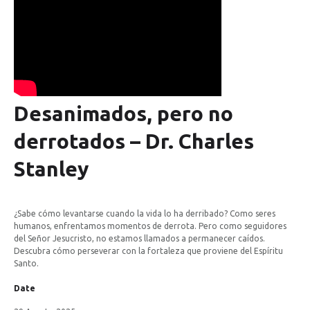
Desanimados,
pero
no
derrotados
–
Dr.
Charles
Stanley
¿Sabe cómo levantarse cuando la vida lo ha derribado? Como seres
humanos, enfrentamos momentos de derrota. Pero como seguidores
del Señor Jesucristo, no estamos llamados a permanecer caídos.
Descubra cómo perseverar con la fortaleza que proviene del Espíritu
Santo.
Date