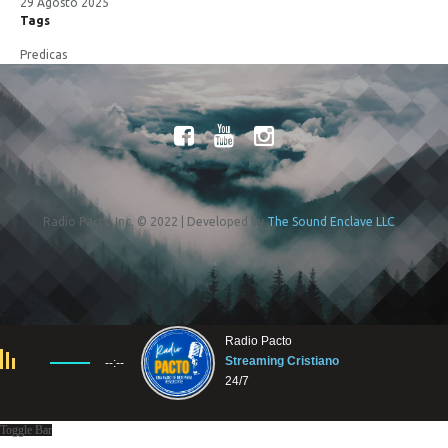
29 Agosto 2025
Tags
Predicas
Radio Pacto Inc. © 2022 | Developed by
The Sound Enclave LLC
Radio Pacto
Streaming Cristiano
--:--
24/7
Toggle Bar